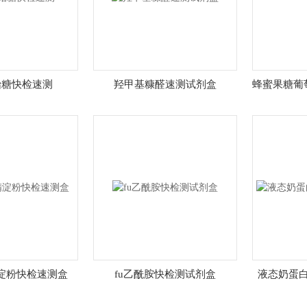
饴糖快检速测
羟甲基糠醛速测试剂盒
蜂蜜果糖葡
淀粉快检速测盒
fu乙酰胺快检测试剂盒
液态奶蛋