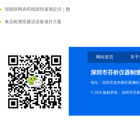
的土壤养分管理
智能联网农药残留快速测定仪｜数
据实时同步，监管更高效
食品检测室建设设备项目方案
网站首页
关于
深圳市芬析仪器制
地址：深圳市龙华新区观澜街
© 2026 版权所有：深圳市