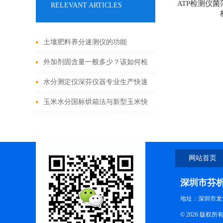
ATP检测仪菌
RELEVANT ARTICLES
土壤肥料养分速测仪的功能
外加剂固含量一般多少？该如何检
测固体含量
水分测定仪深芬仪器专业生产快速
水分测定仪
玉米水分国标烘箱法与新型玉米快
速水分测定仪的差别有多大
网站首页
深圳市芬
地址：深圳市龙
© 2026 版