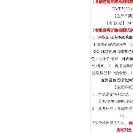
【
食醋游离矿酸检测试
GB/T 5009.4
【生产日期
【有 效 期】 2
【
食醋游离矿酸检测试
1、用
取细玻璃棒或毛细
于
游离矿酸试纸A中，1
处出现紫色斑点或紫色
色）为阳性结果，环内
性结果。
2、再用游离
沾取样品杯中的食醋，
变为蓝色或绿色为
【注意事项
1．本法是定性判定法
定检测单位的检测
2．参考标准：食醋中
出。
3法低检出量为5μg 。
食
测试剂盒