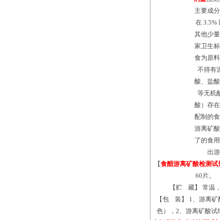
主要成分
在 3.5
其他少量
家卫生标
食为原料
不得有
酸、盐酸
等无机
酸）存在
配制的食
游离矿酸
了的食用
出游
【
食醋游离矿酸检测试
60片。
【贮 藏】 常温
【包 装】 1、游离矿
色），2、游离矿酸试