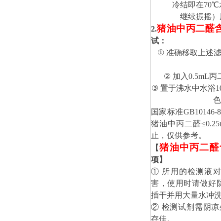
冷结即在70
继续振摇）
猪油中丙二醛
2.
试
：
①
准确移取上述
②
加入
0
.5mL
③
置于
沸水中
水浴
1
色
国家标准
GB10146-8
猪油中丙二醛≤0.25
止，仅供参考。
猪油中丙二醛
【
项】
① 所用的检测液
害，使用时请做好
插干并用大量水冲
② 检测试剂需阴凉
存佳。