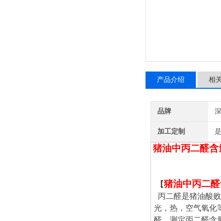
产品介绍
相
品牌
深
加工定制
猪油中丙二醛含
猪油中丙二醛
【
丙二醛是猪油酸败
光，热，空气氧化
醛。测定丙二醛含