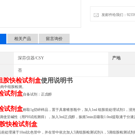
组胺快检试剂盒自备试剂：
发邮件给我们：9235972
样品前处理
组胺快检试剂盒称取
相关产品
留言询价
深芬仪器/CSY
产地
否
组胺快检试剂盒
使用说明书
鱼肉中组胺检测。
检试剂盒
自备试剂：正戊醇
检试剂盒
称取1
g切碎样品，置于具塞锥形瓶中，加入
1
ml
组胺前处理试剂1
，浸泡
2滴
使呈碱性
（用PH试纸测得）
，
加入3ml正戊醇
，振摇5min
后
吸取
1
.0ml提取液于分
胺快检试剂盒
品前处理液
于10ml比色管中
，并在管中依次
加
人5滴组胺检测试剂A
，
5滴组胺检测试剂