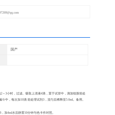
正戊醇
69@qq.com
国产
2～3
小时
，过滤。吸取
上清液4滴
，置于
试管
中，
滴加组胺前处
液漏斗中，每次加
10滴
前处理试剂3
，
混匀后
稀释至
5
.0ml。备用。
B
，加
4ml
水
后静置10分钟与色卡作对照。