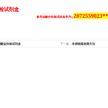
检试剂盒
2072559023*
食用油酸价快检试纸条李丹q
硝酸盐快检试剂盒
下一篇：
非洲猪瘟检测方法