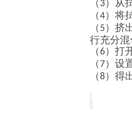
（
）从
3
（
）将
4
（
）挤
5
行充分混
（
）打
6
（
）设
7
（
）得
8