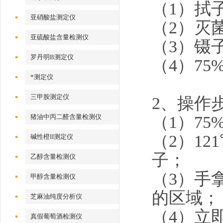
（
1）拭
亚硝酸盐测定仪
（
2）
灭
亚硫酸盐含量检测仪
（
3）镊
罗丹明B测定仪
（
4）75
*测定仪
三甲胺测定仪
2、
操作
（
1）7
猪油中丙二醛含量检测仪
（
2）1
碱性橙II测定仪
子；
乙醇含量检测仪
（
3）手
甲醇含量检测仪
的区域；
芝麻油纯度分析仪
（
4）立
真假葡萄酒检测仪