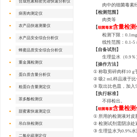
合成色素精密光谱快速分析仪
肉中的细菌毒素
【检测范围】
病害肉测定仪
肉类等
农产品快速测量仪
含量
检测
【
细菌毒素
检测下限：
0.1mg
水产品安全综合分析仪
线性范围：
0.1-5
【自备试剂】
蜂蜜品质安全综合分析仪
生理盐水
（
0.9
％
重金属检测仪
【操作
方法
】
①
称取剪碎肉样
10 g
蛋白质含量分析仪
②
吸
2 mL
样品液于比
③
取出比色皿，加入
粗蛋白含量测定仪
【
执行
标准】
茶多酚检测仪
不得检出。
含量
检测
【
细菌毒素
甜蜜素快速测定仪
①
所用的检测液对皮
吊白块检测仪
②
检测试剂需阴凉处
③
生理盐水为
0.9%
水
二氧化硫测定仪