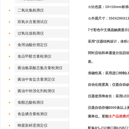
☆比色皿：10×10mm标
二氧化氯检测仪
☆外观尺寸：350X290X13
双氧水含量测试仪
7寸彩色中文液晶触摸显示
过氧化值检测仪
采用*仪器结构设计，体积
食用油酸价测定仪
同时启动和单通道分别启动
食品甲醛含量检测仪
差。
酱油氨基酸态氮含量检测仪
准确性高：采用进口特制L
酱油中食盐含量测定仪
自动化程度高：仪器自动
酱油中铁强化剂检测仪
仪器使用寿命长：采用LE
食醋总酸检测仪
仪器自动存储8000条以
食盐碘含量检测仪
测单位。更能
水产品便携
蜂蜜新鲜度测定仪
配备RS-232接口和U