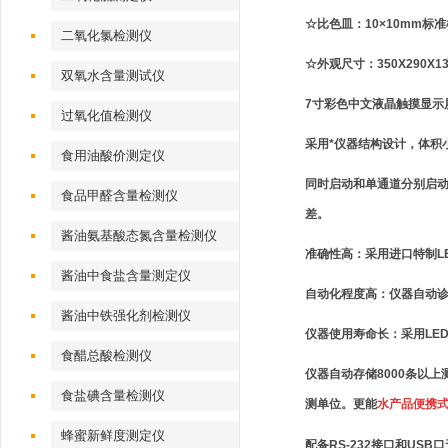
☆比色皿：10×10mm标
二氧化氯检测仪
☆外观尺寸：350X290X13
双氧水含量测试仪
7寸彩色中文液晶触摸显示
过氧化值检测仪
采用*仪器结构设计，体积
食用油酸价测定仪
同时启动和单通道分别启动
食品甲醛含量检测仪
差。
酱油氨基酸态氮含量检测仪
准确性高：采用进口特制L
酱油中食盐含量测定仪
自动化程度高：仪器自动
酱油中铁强化剂检测仪
仪器使用寿命长：采用LE
食醋总酸检测仪
仪器自动存储8000条以
食盐碘含量检测仪
测单位。更能
水产品便携
蜂蜜新鲜度测定仪
配备RS-232接口和U