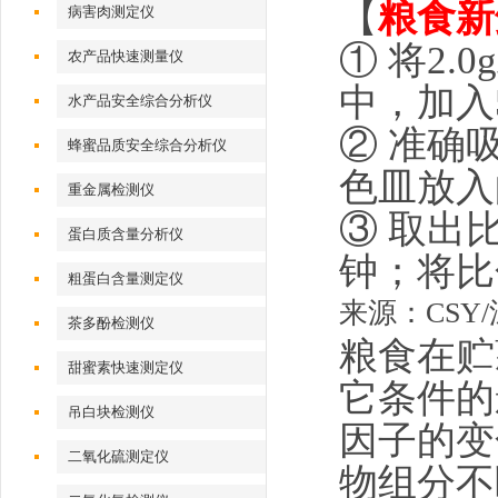
【
粮食新
病害肉测定仪
① 将2
农产品快速测量仪
中，加入
水产品安全综合分析仪
② 准确
蜂蜜品质安全综合分析仪
色皿放入
重金属检测仪
③ 取出
蛋白质含量分析仪
钟；将比
粗蛋白含量测定仪
来源：CSY/
茶多酚检测仪
粮食在贮
甜蜜素快速测定仪
它条件的
吊白块检测仪
因子的变
二氧化硫测定仪
物组分不