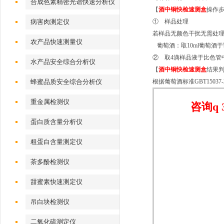
合成色素精密光谱快速分析仪
【
酒中铜快检速测盒
操作
病害肉测定仪
① 样品处理
若样品无颜色干扰无需处
农产品快速测量仪
葡萄酒：取10ml葡萄酒于
② 取4滴样品液于比色管
水产品安全综合分析仪
【
酒中铜快检速测盒
结果
蜂蜜品质安全综合分析仪
根据葡萄酒标准GBT15037-2
重金属检测仪
咨询q 3
蛋白质含量分析仪
粗蛋白含量测定仪
茶多酚检测仪
甜蜜素快速测定仪
吊白块检测仪
二氧化硫测定仪