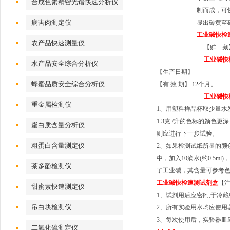
合成色素精密光谱快速分析仪
制而成，
可
病害肉测定仪
显出砖黄至
工业碱快检
农产品快速测量仪
【贮 藏
工业碱快
水产品安全综合分析仪
【生产日期】
蜂蜜品质安全综合分析仪
【有 效 期】 12个月。
工业碱快
重金属检测仪
1、用塑料样品杯取
少量水
1.3克 /升的色标的颜色更
蛋白质含量分析仪
则应进行下一步试验。
粗蛋白含量测定仪
2、如果检测试纸所显的颜色与
中，加入10滴水(约
0.5ml
)
茶多酚检测仪
了工业碱，其含量可参考
工业碱快检速测试剂盒
【
甜蜜素快速测定仪
1、试剂用后应密闭,于冷
吊白块检测仪
2、所有实验用水均应使用
3、每次使用后，实验器皿
二氧化硫测定仪