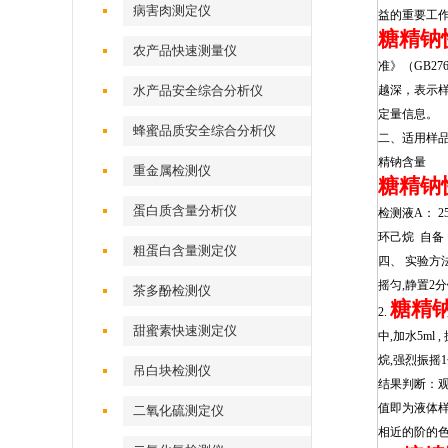
病害肉测定仪
益的重要工
糖精钠
农产品快速测量仪
准》（GB2
水产品安全综合分析仪
越深，表示
定量信息。
蜂蜜品质安全综合分析仪
二、适用样
精钠含量
重金属检测仪
糖精钠
蛋白质含量分析仪
检测液A： 25
环己烷 自备
粗蛋白含量测定仪
四、 实验方法
摇匀,静置2分
茶多酚检测仪
糖精
2.
甜蜜素快速测定仪
中,加水5ml 
烷,强烈振摇1
吊白块检测仪
结果判断：
值即为液体
二氧化硫测定仪
相近的阶的色