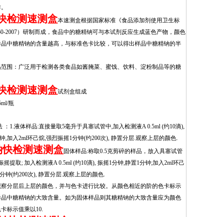
作。
快检测速测盒
本速测盒根据国家标准《食品添加剂使用卫生标
760-2007）研制而成，食品中的糖精钠可与本试剂反应生成蓝色产物，颜色
样品中糖精钠的含量越高，与标准色卡比较，可以得出样品中糖精钠的半
品范围：广泛用于检测各类食品如酱腌菜、蜜饯、饮料、淀粉制品等的糖
快检测速测盒
试剂盒组成
ml/瓶
 ：1.液体样品:直接量取5毫升于具塞试管中,加入检测液A 0.5ml (约10滴),
钟,加入2ml环己烷,强烈振摇1分钟(约200次), 静置分层.观察上层的颜色.
钠快检测速测盒
固体样品:称取0.5克剪碎的样品，放入具塞试管
, 振摇提取; 加入检测液A 0.5ml (约10滴), 振摇1分钟,静置1分钟;加入2ml环己
分钟(约200次), 静置分层.观察上层的颜色.
观察分层后上层的颜色，并与色卡进行比较。从颜色相近的阶的色卡标示
样品中糖精钠的大致含量。如为固体样品则其糖精钠的大致含量应为颜色
卡标示值乘以10.