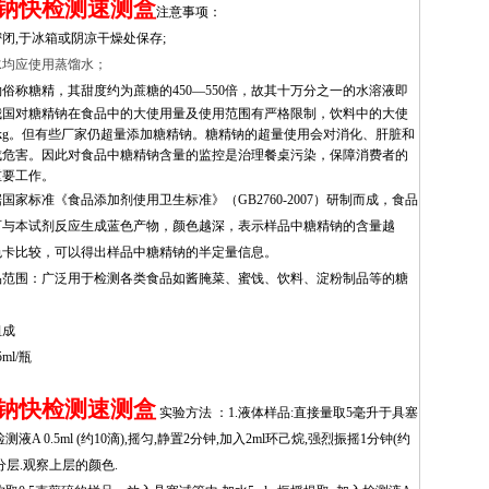
钠快检测速测盒
注意事项：
闭,于冰箱或阴凉干燥处保存;
水均应使用蒸馏水；
俗称糖精，其甜度约为蔗糖的450—550倍，故其十万分之一的水溶液即
我国对
糖精钠
在食品中的大使用量及使用范围有严格限制，
饮料
中的大使
/kg。但
有些厂家仍超量添加糖精钠。糖精钠的超量使用
会对消化、肝脏和
成危害。因此对食品中糖精钠含量的监控是治理餐桌污染，保障消费者的
重要工作。
国家标准《食品添加剂使用卫生标准》（GB2760-2007）研制而成，食品
可与本试剂反应生成蓝色产物，颜色越深，表示样品中糖精钠的含量越
色卡比较，可以得出样品中糖精钠的半定量信息。
品范围：广泛用于检测各类食品如酱腌菜、蜜饯、饮料、淀粉制品等的糖
组成
ml/瓶
钠快检测速测盒
实验方法 ：1.液体样品:直接量取5毫升于具塞
液A 0.5ml (约10滴),摇匀,静置2分钟,加入2ml环己烷,强烈振摇1分钟(约
静置分层.观察上层的颜色.