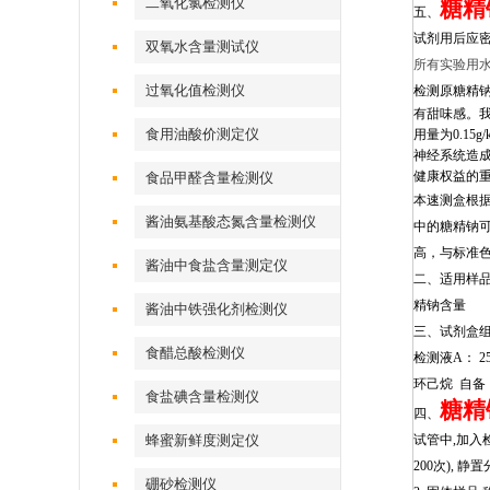
二氧化氯检测仪
糖精
五、
试剂用后应密
双氧水含量测试仪
所有实验用
过氧化值检测仪
检测原
糖精钠
有甜味感
。
食用油酸价测定仪
用量为0.15g
神经系统造
健康权益的
食品甲醛含量检测仪
本速测盒根据
酱油氨基酸态氮含量检测仪
中的糖精钠
高，与标准
酱油中食盐含量测定仪
二、适用样
精钠含量
酱油中铁强化剂检测仪
三、试剂盒
食醋总酸检测仪
检测液A： 25
环己烷 自备
食盐碘含量检测仪
糖精
四、
蜂蜜新鲜度测定仪
试管中,加入检测
200次), 
硼砂检测仪