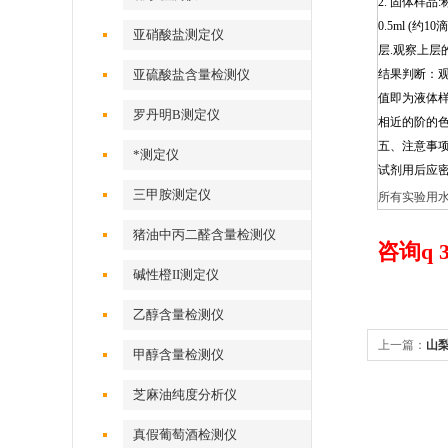
2. 固体样品
0.5ml (约
亚硝酸盐测定仪
层.观察上层
亚硫酸盐含量检测仪
结果判断：
值即为液体
罗丹明B测定仪
相近的阶的色
五、注意事
*测定仪
试剂用后应密
三甲胺测定仪
所有实验用
猪油中丙二醛含量检测仪
咨询q 31
碱性橙II测定仪
乙醇含量检测仪
上一篇：
山
甲醇含量检测仪
芝麻油纯度分析仪
真假葡萄酒检测仪