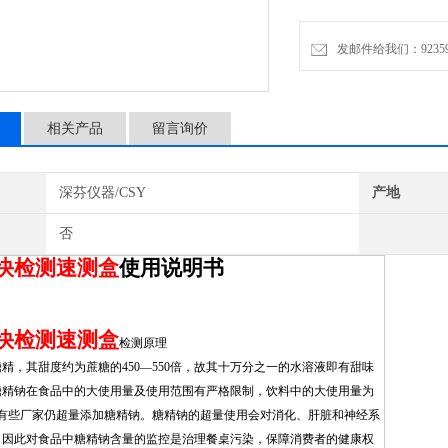
糖精钠快检测速测盒检测原
发邮件给我们：9235972
糖精钠俗称糖精，其甜度约为
对糖精钠在食品中的大使用量
家仍超量添加糖精钠。糖精
相关产品
留言询价
糖精钠含量的监控是治理餐
深芬仪器/CSY
产地
否
快检测速测盒
使用说明书
快检测速测盒
检测原理
精，其甜度约为蔗糖的450—550倍，故其十万分之一的水溶液即有甜味
糖精钠
在食品中的大使用量及使用范围有严格限制，
饮料
中的大使用量为
有些厂家仍超量添加糖精钠。糖精钠的超量使用
会对消化、肝脏和神经系
。因此对食品中糖精钠含量的监控是治理餐桌污染，保障消费者的健康权