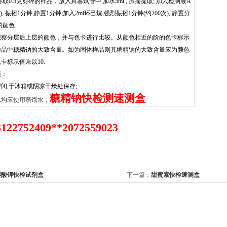
:称取0.5克剪碎的样品，放入具塞试管中,加水5ml , 振摇提取; 加入检测液A
10滴), 振摇1分钟,静置1分钟;加入2ml环己烷,强烈振摇1分钟(约200次), 静置分
的颜色.
观察分层后上层的颜色，并与色卡进行比较。从颜色相近的阶的色卡标示
样品中糖精钠的大致含量。如为固体样品则其糖精钠的大致含量应为颜色
卡标示值乘以10.
项：
闭,于冰箱或阴凉干燥处保存;
糖精钠快检测速测盒
水均应使用蒸馏水；
22752409**2072559023
梨酸钾快检试剂盒
下一篇：
甜蜜素快检速测盒