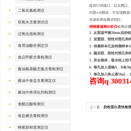
提供USB接口、以太网口
二氧化氯检测仪
内置wifi模块，可实现数
光源采用会聚式钨灯。
双氧水含量测试仪
洲猪瘟速测分析仪
检测步
1. 从室温平衡20min
过氧化值检测仪
2. 设置阴、阳性对照孔和
食用油酸价测定仪
3. 待测样本孔加待测样本1
4. 随后阴、阳性对照孔和
食品甲醛含量检测仪
5. 弃去液体，吸水纸上
6. 每孔加入底物A、B各50
酱油氨基酸态氮含量检测仪
7. 每孔加入终止液50μL，
咨询q 30031
酱油中食盐含量测定仪
酱油中铁强化剂检测仪
食醋总酸检测仪
上一篇：
奶粉蛋白质快检
食盐碘含量检测仪
蜂蜜新鲜度测定仪