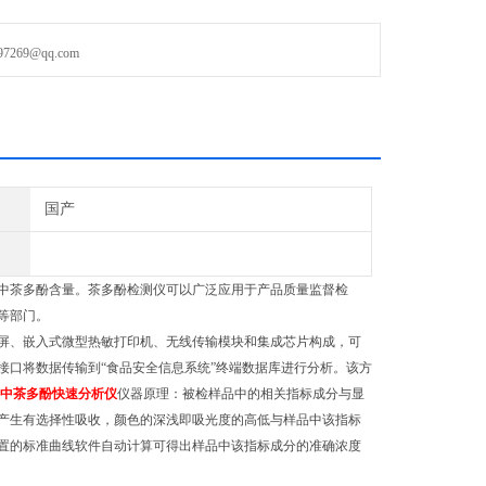
由光源、比色池、高灵敏度集成光电池、微处理器、全汉字大屏幕
印机、无线传输模块和集成芯片构成，可直接在大屏幕液
69@qq.com
国产
中茶多酚含量。茶多酚检测仪可以广泛应用于产品质量监督检
等部门。
屏、嵌入式微型热敏打印机、无线传输模块和集成芯片构成，可
接口将数据传输到“食品安全信息系统”终端数据库进行分析。该方
中茶多酚快速分析仪
仪器原理：被检样品中的相关指标成分与显
产生有选择性吸收，颜色的深浅即吸光度的高低与样品中该指标
置的标准曲线软件自动计算可得出样品中该指标成分的准确浓度