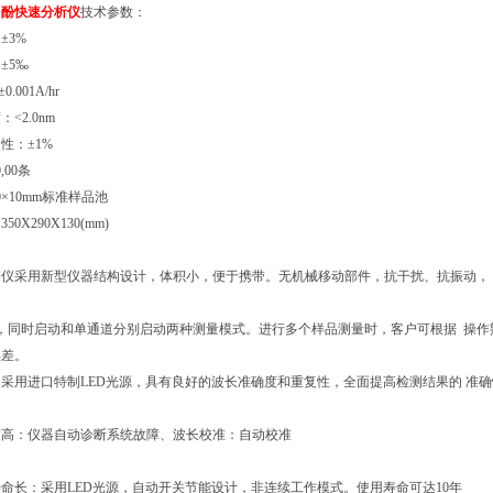
多酚快速分析仪
技术参数：
±3%
±5‰
.001A/hr
<2.0nm
性：±1%
,00条
×10mm标准样品池
0X290X130(mm)
测仪采用新型仪器结构设计，体积小，便于携带。无机械移动部件，抗干扰、抗振动，
，同时启动和单通道分别启动两种测量模式。进行多个样品测量时，客户可根据 操
误差。
采用进口特制LED光源，具有良好的波长准确度和重复性，全面提高检测结果的 准确
度高：仪器自动诊断系统故障、波长校准：自动校准
命长：采用LED光源，自动开关节能设计，非连续工作模式。使用寿命可达10年