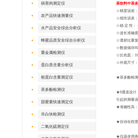
病害肉测定仪
茶饮料中茶
☆精度误差：
农产品快速测量仪
☆线性误差：
☆稳 定 性： ±0
水产品安全综合分析仪
☆波长准确度：
蜂蜜品质安全综合分析仪
☆透射比重复
☆数据储存80
重金属检测仪
☆比色皿：10
☆外观尺寸：35
蛋白质含量分析仪
粗蛋白含量测定仪
★茶多酚检
茶多酚检测仪
★8通道设计
引起的测量
甜蜜素快速测定仪
★准确性高：
吊白块检测仪
★自动化程
二氧化硫测定仪
★仪器使用寿