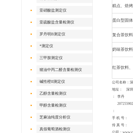
糕点、焙烤
亚硝酸盐测定仪
蛋白型固体
亚硫酸盐含量检测仪
罗丹明B测定仪
复合茶饮料
*测定仪
奶味茶饮料
三甲胺测定仪
红茶饮料、
猪油中丙二醛含量检测仪
碱性橙II测定仪
公司名称：
地址： 深圳
乙醇含量检测仪
： 李丹
207255902
甲醇含量检测仪
：
芝麻油纯度分析仪
手 机 号：
传 真 
真假葡萄酒检测仪
公司：www.