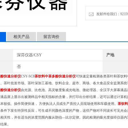
茶饮料中茶多酚快速分析仪
液晶屏、嵌入式微型热敏打
发邮件给我们：9235972
相关产品
留言询价
深芬仪器/CSY
产地
否
多酚快速分析仪
CSY-SC8
茶饮料中茶多酚快速分析仪
可快速定量检测各类茶叶和茶饮料
理、茶叶批发市场、茶叶深加工基地、饮料企业、超市、商场、各大食品安全监测系统
多酚快速分析仪
由光源、比色池、高灵敏度集成光电池、微处理器、全汉字大屏幕液晶
幕液晶屏上显示出被测样品中相关指标的含量，并打印出分析结果，还可以通过计算
机
本较低、操作简便快速， 方便执法人员或生产质控人员现场使用和车载使用。
茶饮料
的条件下发生特异性反应，可生成不同颜色深度的产物，这些产物对不同波长可见光会
成相关性，并在适当的浓度范围内服从朗伯—比尔定律。因此检测的吸光度值经仪器内
的结果。