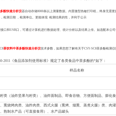
多酚快速分析仪
器自动存储8000条以上测量数据。内置微型热敏打印机，终身无需
，检测日期 ，检测单位。更能体现 检测结果的性，并利于公示
232接口和USB口，可通过计算机进行数据处理、统计分析以及结果上传。如选配本
C8
茶饮料中茶多酚快速分析仪
技术参数，如果您想了解有关于CSY-SC8茶多酚检
760-2011《食品添加剂使用标准》规定了各类食品中茶多酚的*如下：
样品名称
籽类（油炸坚果与籽类）、油炸面制品、即食谷物、方便面制品、膨化食
、熏烧烤肉类、油炸肉类、西式火腿（熏烤、烟熏、蒸煮火腿）类、肉灌
、熟制水产品（可直接食用）、水产品罐头