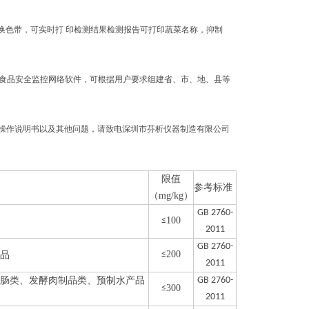
更换色带，可实时打 印检测结果检测报告可打印蔬菜名称，抑制
公司食品安全监控网络软件，可根据用户要求组建省、市、地、县等
测仪操作说明书以及其他问题，请致电深圳市芬析仪器制造有限公司
限值
参考标准
（mg/kg）
GB 2760-
100
≤
2011
GB 2760-
200
品
≤
2011
肠类、发酵肉制品类、预制水产品
GB 2760-
300
≤
2011