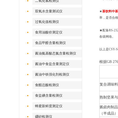
二氧化氯检测仪
双氧水含量测试仪
★
茶饮料中茶
率，是否合格
过氧化值检测仪
★配备RS-
食用油酸价测定仪
各级网络。
食品甲醛含量检测仪
以上是CSY-S
酱油氨基酸态氮含量检测仪
根据GB 2
酱油中食盐含量测定仪
酱油中铁强化剂检测仪
复合调味料
食醋总酸检测仪
食盐碘含量检测仪
熟制坚果与
蜂蜜新鲜度测定仪
酱卤肉制品
（半成品）
硼砂检测仪