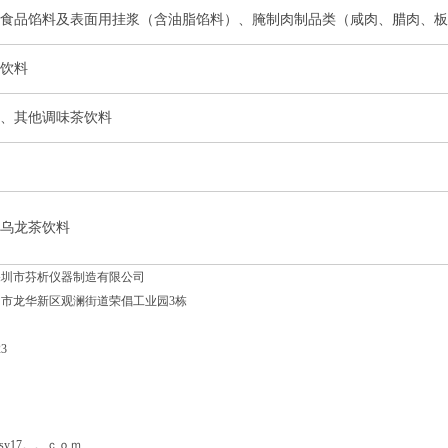
食品馅料及表面用挂浆（含油脂馅料）、腌制肉制品类（咸肉、腊肉、板
饮料
、其他调味茶饮料
乌龙茶饮料
深圳市芬析仪器制造有限公司
市龙华新区观澜街道荣倡工业园3栋
3
号：
csy17。。ｃｏｍ