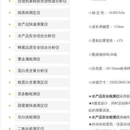
合成色素精密光谱快速分析仪
病害肉测定仪
☆稳 定 性： ±0.001A/hr
农产品快速测量仪
☆波长准确度：<2.0nm
水产品安全综合分析仪
☆透射比重复性：±1%
蜂蜜品质安全综合分析仪
☆数据储存80,00条
重金属检测仪
☆比色皿：10×10mm标准
蛋白质含量分析仪
粗蛋白含量测定仪
☆外观尺寸：350X290X130
茶多酚检测仪
★
水产品安全检测仪
采用新
★8通道设计，同时启动和
甜蜜素快速测定仪
起的测量误差。
吊白块检测仪
★
水产品安全检测仪
准确性
★自动化程度高：仪器自
二氧化硫测定仪