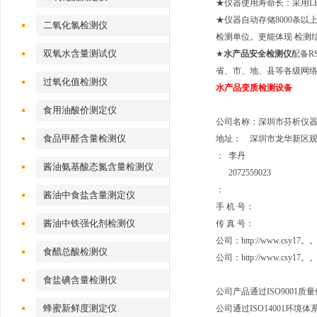
★仪器使用寿命长：采用L
★仪器自动存储8000条
二氧化氯检测仪
检测单位。更能体现 检测
双氧水含量测试仪
★
水产品安全检测仪
配备R
省、市、地、县等各级网络。
过氧化值检测仪
水产品变质检测设备
食用油酸价测定仪
公司名称：深圳市芬析仪
食品甲醛含量检测仪
地址： 深圳市龙华新区观
： 李丹
酱油氨基酸态氮含量检测仪
2072559023
：
酱油中食盐含量测定仪
手 机 号：
酱油中铁强化剂检测仪
传 真 号
公司：http://www.csy17
食醋总酸检测仪
公司：http://www.
食盐碘含量检测仪
公司产品通过ISO9001质
蜂蜜新鲜度测定仪
公司通过ISO1400