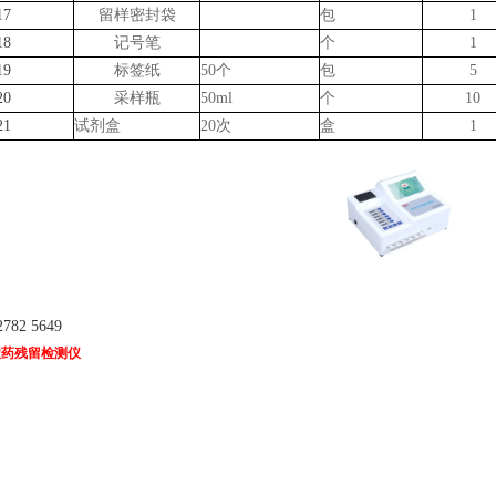
17
留样密封袋
包
1
18
记号笔
个
1
19
标签纸
50个
包
5
20
采样瓶
50ml
个
10
21
试剂盒
20次
盒
1
782 5649
农药残留检测仪