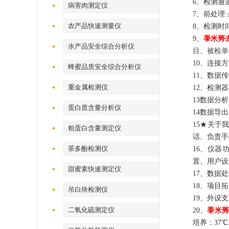
6、检测通
病害肉测定仪
7、前处理
农产品快速测量仪
8、检测时
9、
黍米莠
水产品安全综合分析仪
目、被检单
10、连接
蜂蜜品质安全综合分析仪
11、数据传
重金属检测仪
12、检测器
13
数据分析
蛋白质含量分析仪
14
数据导出
15
★关于我
粗蛋白含量测定仪
话、负责手
茶多酚检测仪
16、
仪器
置
、用户设
甜蜜素快速测定仪
1
7
、数据处
18
、项目拓
吊白块检测仪
19
、外设支
二氧化硫测定仪
20
、
黍米莠
培养：37℃