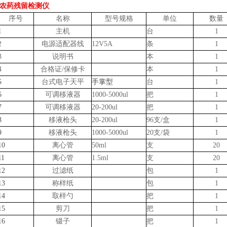
农药残留检测仪
序号
名称
型号规格
单位
数量
1
主机
台
1
2
电源适配器线
12V5A
条
1
3
说明书
本
1
4
合格证
/保修卡
本
1
5
台式电子天平
手掌型
台
1
6
可调移液器
1000-5000ul
把
1
7
可调移液器
20-200ul
把
1
8
移液枪头
20-200ul
96支/盒
1
9
移液枪头
1000-5000ul
20支/袋
1
10
离心管
50ml
支
20
11
离心管
1.5ml
支
20
12
过滤纸
包
1
13
称样纸
包
1
14
取样勺
把
1
15
剪刀
把
1
16
镊子
把
1