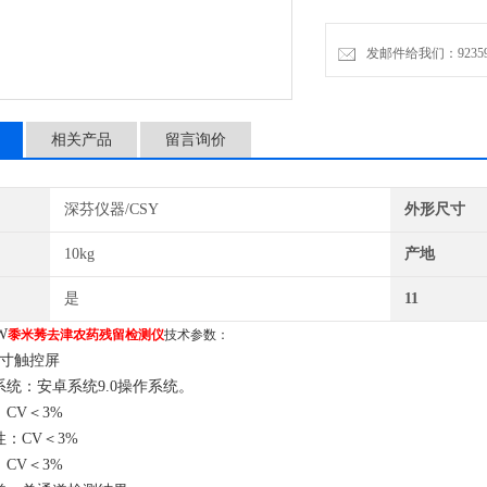
发邮件给我们：9235972
相关产品
留言询价
深芬仪器/CSY
外形尺寸
10kg
产地
是
11
W
黍米莠去津农药残留检测仪
技术参数：
7寸触控屏
系统：安卓系统
9.0操作系统
。
CV＜3%
性：CV＜3%
CV＜3%