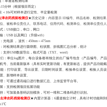
道：单通道检测结果
:≤15分钟（根据项目而定）
间:＜10s可对样本进行定性、半定量检测
去津农药残留检测仪
★
历史记录：内容显示
ID编号、样品名称、检测结
位、被检单位责任人、联系电话、信用代码、检测单位、检测单位责任人
方式：USB接口，串口，网口
输：USB 以及网口（升级wifi）
：光电源 ， 波长：450nm～475nm
：对检测结果进行圆饼图、柱状图、折线图汇总分析，统计
：支持
USB数据导出，格式可选（TXT、word）
们：单位log图片，每台设备都有独立的出厂编号包含（产品编号、产
机号、当前最新版本（具有实时更新功能，有更新标志，提供产品功能截
功能
：
打印设置、导出设置、
日期时间设置、检验单位设置、检验人员设
置、新增样本设置、
理：可通过通讯端口进行数据汇总、上传监管平台等。
展：支持检测项目拓展功能
持：可加装条形码识别模块，可对一维和二维条码进行识别。
去津农药残留检测仪
★内置计算器：6通道独立计时，具有计时功能和到时
±1℃