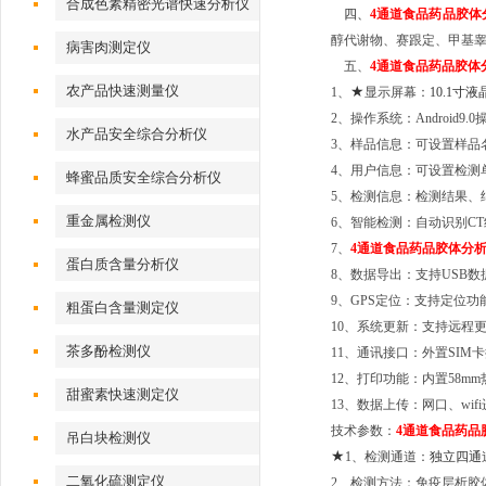
合成色素精密光谱快速分析仪
四、
4通道食品药品胶体
醇代谢物
、赛跟定、
甲基
病害肉测定仪
五、
4通道食品药品胶体
农产品快速测量仪
★
1、
显示屏幕：
10.1寸
2、操作系统：Android9
水产品安全综合分析仪
3、样品信息：可设置样品
4、用户信息：可设置检测
蜂蜜品质安全综合分析仪
5、检测信息：检测结果、
重金属检测仪
6、智能检测：自动识别C
7、
4通道食品药品胶体分
蛋白质含量分析仪
8、数据导出：支持USB数
9、GPS定位：支持定位功
粗蛋白含量测定仪
10、系统更新：支持远程
茶多酚检测仪
11、通讯接口：外置SIM卡
12、打印功能：内置58
甜蜜素快速测定仪
13、数据上传：网口、wif
技术参数：
4通道食品药品
吊白块检测仪
★
1、检测通道：
独立四通
二氧化硫测定仪
2、检测方法：免疫层析胶