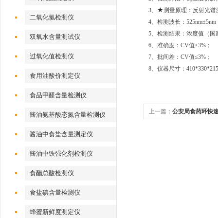
★
3、
测量原理：反射光谱
二氧化氯检测仪
4、检测波长：525nm±5nm
5、检测结果：浓度值（国
双氧水含量测试仪
6、准确度：CV值≤3%；
过氧化值检测仪
7、批间差：CV值≤3%；
8、仪器尺寸：
410*330*21
食用油酸价测定仪
食品甲醛含量检测仪
上一篇：
公安局食药环快
酱油氨基酸态氮含量检测仪
酱油中食盐含量测定仪
酱油中铁强化剂检测仪
食醋总酸检测仪
食盐碘含量检测仪
蜂蜜新鲜度测定仪