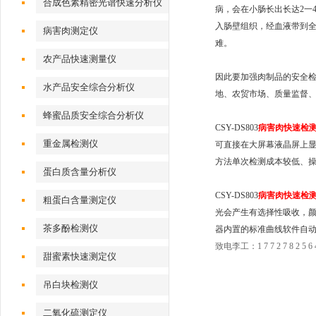
合成色素精密光谱快速分析仪
病，会在小肠长出长达2一
入肠壁组织，经血液带到
病害肉测定仪
难。
农产品快速测量仪
因此要加强肉制品的安全检测
水产品安全综合分析仪
地、农贸市场、质量监督
蜂蜜品质安全综合分析仪
CSY-DS803
病害肉快速检
重金属检测仪
可直接在大屏幕液晶屏上显
方法单次检测成本较低、操
蛋白质含量分析仪
CSY-DS803
病害肉快速检
粗蛋白含量测定仪
光会产生有选择性吸收，
茶多酚检测仪
器内置的标准曲线软件自
致电李工：1 7 7 2 7 8 2 5 6 
甜蜜素快速测定仪
吊白块检测仪
二氧化硫测定仪