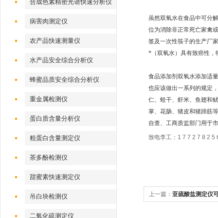
合成色素精密光谱快速分析仪
虽然双氧水在食品中可分
病害肉测定仪
位为消除非正常死亡家禽
农产品快速测量仪
签及一次性筷子的生产厂家
*（双氧水）具有致癌性，
水产品安全综合分析仪
食品添加剂双氧水添加适
蜂蜜品质安全综合分析仪
也应该做出一系列的规定，
重金属检测仪
仁、蛏干、虾米、鱼翅和
掌、花肠、猪皮和猪蹄筋
蛋白质含量分析仪
自查、工商质监部门用于
致电李工：1 7 7 2 7 8 2 5 6
粗蛋白含量测定仪
茶多酚检测仪
甜蜜素快速测定仪
上一篇：
亚硫酸盐测定仪
吊白块检测仪
二氧化硫测定仪