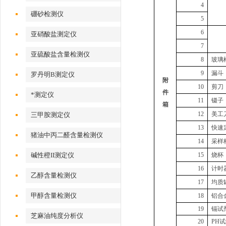
4
硼砂检测仪
5
6
亚硝酸盐测定仪
7
亚硫酸盐含量检测仪
8
玻璃
9
漏斗
罗丹明B测定仪
附
10
剪刀
件
*测定仪
11
镊子
箱
12
美工
三甲胺测定仪
13
快速
猪油中丙二醛含量检测仪
14
采样
碱性橙II测定仪
15
烧杯
16
计时
乙醇含量检测仪
17
均质
甲醇含量检测仪
18
铝合
19
镉试
芝麻油纯度分析仪
20
PH