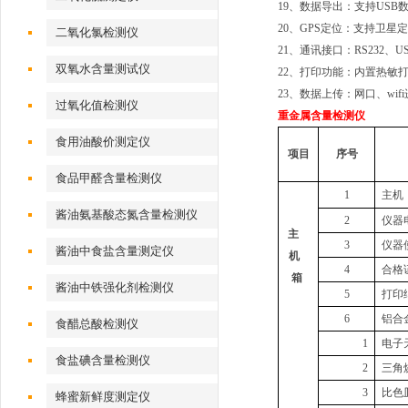
1
9
、数据导出：支持
USB
20
、
GPS定位：支持卫星
二氧化氯检测仪
21
、通讯接口：
RS232、U
双氧水含量测试仪
22
、打印功能：内置热敏
2
3
、数据上传：网口、
wi
过氧化值检测仪
重金属含量检测仪
食用油酸价测定仪
项目
序号
食品甲醛含量检测仪
1
主机
酱油氨基酸态氮含量检测仪
2
仪器
主
3
仪器
酱油中食盐含量测定仪
机
4
合格
箱
酱油中铁强化剂检测仪
5
打印
6
铝合
食醋总酸检测仪
1
电子
食盐碘含量检测仪
2
三角
3
比色
蜂蜜新鲜度测定仪