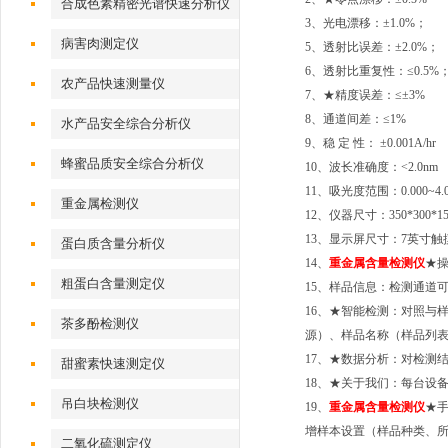
合成色素精密光谱快速分析仪
3、光电漂移：±1.0%；
病害肉测定仪
5、透射比误差：±2.0%；
6、透射比重复性：≤0.5%
农产品快速测量仪
7、
★精度误差：≤±3%
8
、通道间差：
≤1%
水产品安全综合分析仪
9
、稳
定
性：
±0.001A/hr
蜂蜜品质安全综合分析仪
10
、波长准确度：
<2.0nm
11
、吸光度范围：
0.000~4
重金属检测仪
12
、仪器尺寸：
350*300*
1
3
、显示屏尺寸：
7英寸触
蛋白质含量分析仪
1
4
、
重金属含量检测仪
★操
粗蛋白含量测定仪
1
5
、样品信息：检测通道
16
、
★智能检测：对照与
茶多酚检测仪
源）、样品名称（样品列
1
7
、
★数据分析
：
对检测
甜蜜素快速测定仪
1
8
、
★
关于我们：每台设
吊白块检测仪
19、
重金属含量检测仪
★
增样本设置（样品种类、
二氧化硫测定仪