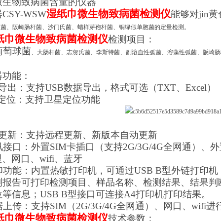
微生物致病菌含量的仪器
湿纸巾微生物致病菌检测仪
器
CSY-WSW
能够对jin
弧菌、阪崎肠杆菌、沙门氏菌、蜡样芽孢杆菌、铜绿假单胞菌的定量检测。
纸巾微生物致病菌检测仪
检测项目：
色葡萄球菌
、大肠杆菌、志贺氏菌、李斯特菌、副溶血性弧菌、溶藻性弧菌、阪崎肠
器功能：
导出：支持USB数据导出，格式可选（TXT、Excel）
S定位：支持卫星定位功能
统更新：支持远程更新、新版本自动更新
讯接口：外置SIM卡插口（支持2G/3G/4G全网通）、外
型、网口、wifi、蓝牙
打印功能：内置热敏打印机，可通过USB B型外链打印
测报告可打印检测项目、样品名称、检测结果、结果判
等信息；USB B型接口可连接A4打印机打印结果。
据上传：支持SIM（2G/3G/4G全网通）、网口、wi
纸巾微生物致病菌检测仪
技术参数：