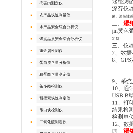
速检测
病害肉测定仪
深芬仪
农产品快速测量仪
菌、溶藻性
湿
二、
水产品安全综合分析仪
jin黄
蜂蜜品质安全综合分析仪
定制）
三、仪
重金属检测仪
7、数据
8、GP
蛋白质含量分析仪
粗蛋白含量测定仪
9、系
茶多酚检测仪
10、通
USB B
甜蜜素快速测定仪
11、
结果检
吊白块检测仪
检测单位
二氧化硫测定仪
12、数
湿
四、