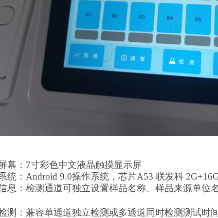
示屏幕：7寸彩色中文液晶触摸显示屏
统：Android 9.0操作系统，芯片A53 联发科 2G+
品信息：检测通道可独立设置样品名称、样品来源单位
息
能检测：兼容单通道独立检测或多通道同时检测测试时间