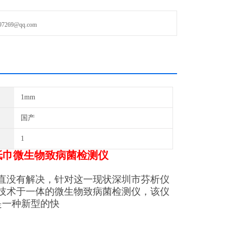
量准确性和测量速度之间的矛盾一直没有解决，针对这一现状深圳
制了一款集温控技术、生物技术、光谱分析技术于一体的微生物致
69@qq.com
单，无需增菌，缩短了检测时间，测试时间1小时，是一种新型的快
1mm
国产
1
纸巾微生物致病菌检测仪
直没有解决，针对这一现状深圳市芬析仪
技术于一体的微生物致病菌检测仪，该仪
是一种新型的快