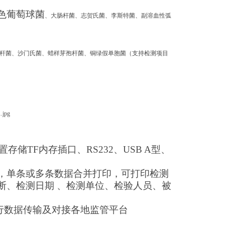
黄色葡萄球菌
、大肠杆菌、志贺氏菌、李斯特菌、副溶血性弧
杆菌、沙门氏菌、蜡样芽孢杆菌、铜绿假单胞菌（支持检测项目
置存储TF内存插口、RS232、USB A型、
机，单条或多条数据合并打印，可打印检测
断、检测日期 、检测单位、检验人员、被
fi进行数据传输及对接各地监管平台