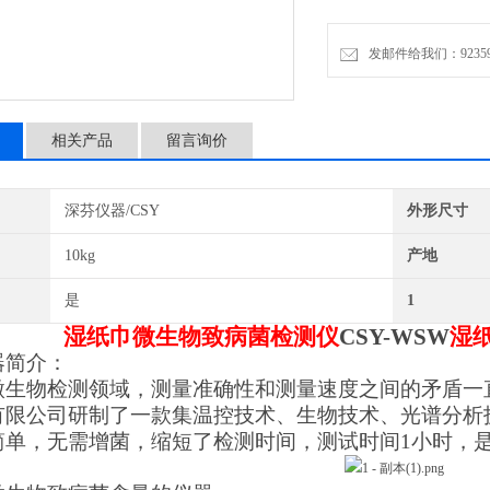
致病菌微生物检测领域，测
市芬析仪器制造有限公司研
发邮件给我们：9235972
病菌检测仪，该仪器操作简
相关产品
留言询价
深芬仪器/CSY
外形尺寸
10kg
产地
是
1
湿纸巾微生物致病菌检测仪
CSY-WSW
湿
器简介：
微生物检测领域，测量准确性和测量速度之间的矛盾一
有限公司研制了一款集温控技术、生物技术、光谱分析
简单，无需增菌，缩短了检测时间，测试时间
1小时，