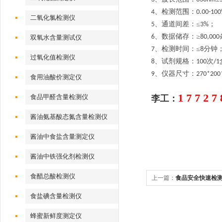
、检测范围：
4
0.00-10
二氧化氯检测仪
、通道间差：≤
；
5
3%
、数据储存：≥
6
80,000
双氧水含量测试仪
、检测时间：≤
分钟
7
8
过氧化值检测仪
、试剂规格：
次
8
100
/1
、仪器尺寸：
9
270*200
食用油酸价测定仪
1 7 7 2 7 
食品甲醛含量检测仪
李工：
酱油氨基酸态氮含量检测仪
酱油中食盐含量测定仪
酱油中铁强化剂检测仪
食醋总酸检测仪
上一篇：
食品安全快速检
食盐碘含量检测仪
蜂蜜新鲜度测定仪