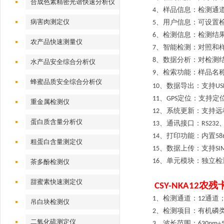
合成色素精密光谱快速分析仪
、样品信息：检测通
4
病害肉测定仪
、用户信息：可设置
5
、检测信息：检测结
6
农产品快速测量仪
、智能检测：对照和
7
、数据分析：对检测
8
水产品安全综合分析仪
、检索功能：样品名
9
蜂蜜品质安全综合分析仪
、数据导出：支持
10
US
、
定位：支持定
11
GPS
重金属检测仪
、系统更新：支持远
12
蛋白质含量分析仪
、通讯接口：
13
RS232
、打印功能：内置
14
5
粗蛋白含量测定仪
、数据上传：支持
15
SI
、单元模块：独立检
16
茶多酚检测仪
甜蜜素快速测定仪
农残
CSY-NKA12
、检测通道：
通道
1
12
吊白块检测仪
、检测项目：有机磷
2
二氧化硫测定仪
、波长范围：
±
3
630nm