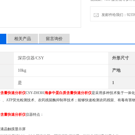
发邮件给我们：9235972
相关产品
留言询价
深芬仪器/CSY
外形尺寸
10kg
产地
是
1
质含量快速分析仪
CSY-DH301
海参中蛋白质含量快速分析仪
是采用多种技术集于一体化
）、ATP荧光检测技术、农药残留酶抑制率技术；能够快速检测农药残留、有毒有害
质含量快速分析仪
仪器特点：
文液晶触摸显示屏