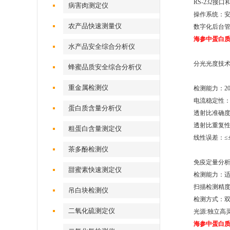
RS-232
病害肉测定仪
操作系统：安卓
农产品快速测量仪
数字化后台
海参中蛋白
水产品安全综合分析仪
分光光度技
蜂蜜品质安全综合分析仪
重金属检测仪
检测能力：2
电流稳定性：≤±
蛋白质含量分析仪
透射比准确度
透射比重复性
粗蛋白含量测定仪
线性误差：≤
茶多酚检测仪
免疫定量分析
甜蜜素快速测定仪
检测能力：
扫描检测精度 
吊白块检测仪
检测方式：
二氧化硫测定仪
光源:独立高
海参中蛋白