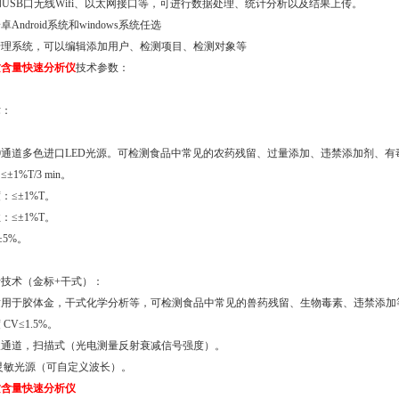
接口和USB口无线Wifi、以太网接口等，可进行数据处理、统计分析以及结果上传。
Android系统和windows系统任选
管理系统，可以编辑添加用户、检测项目、检测对象等
质含量快速分析仪
技术参数：
术：
0通道多色进口LED光源。可检测食品中常见的农药残留、过量添加、违禁添加剂、
1%T/3 min。
：≤±1%T。
：≤±1%T。
±5%。
技术（金标+干式）：
适用于胶体金，干式化学分析等，可检测食品中常见的兽药残留、生物毒素、违禁添加
CV≤1.5%。
双通道，扫描式（光电测量反射衰减信号强度）。
灵敏光源（可自定义波长）。
质含量快速分析仪