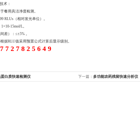
测技术：
用于餐用具洁净度检测。
999 RLUs（相对发光单位）。
10-15mol/L。
间差）：≤±5% 。
根据RLU值采用预置公式计算后显示级别。
 7 7 2 7 8 2 5 6 4 9
蚝蛋白质快速检测仪
下一篇：
多功能农药残留快速分析仪