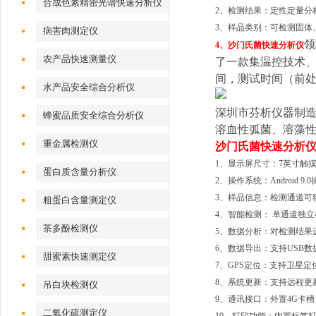
合成色素精密光谱快速分析仪
2、检测结果：定性定量分
3、样品类别：可检测固体
病害肉测定仪
领
4、
沙门氏菌快速分析仪
农产品快速测量仪
了一款集温控技术
间，测试时间（前处
水产品安全综合分析仪
深圳市芬析仪器制造有
蜂蜜品质安全综合分析仪
溶血性弧菌、溶藻
重金属检测仪
沙门氏菌快速分析
1、显示屏尺寸：7英寸触
蛋白质含量分析仪
2、操作系统：Android 9
3、样品信息：检测通道可
粗蛋白含量测定仪
4、智能检测： 单通道独
茶多酚检测仪
5、数据分析：对检测结果
6、数据导出：支持USB数
甜蜜素快速测定仪
7、GPS定位：支持卫星定
8、系统更新：支持远程更
吊白块检测仪
9、通讯接口：外置4G卡槽（
二氧化硫测定仪