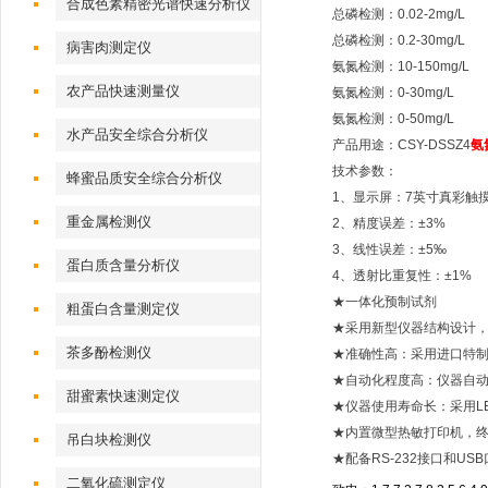
合成色素精密光谱快速分析仪
总磷检测：0.02-2mg/L
总磷检测：0.2-30mg/L
病害肉测定仪
氨氮检测：10-150mg/L
农产品快速测量仪
氨氮检测：0-30mg/L
氨氮检测：0-50mg/L
水产品安全综合分析仪
产品用途：CSY-DSSZ4
氨
技术参数：
蜂蜜品质安全综合分析仪
1、显示屏：7英寸真彩触摸
重金属检测仪
2、精度误差：±3%
3、线性误差：±5‰
蛋白质含量分析仪
4、透射比重复性：±1%
★一体化预制试剂
粗蛋白含量测定仪
★采用新型仪器结构设计
茶多酚检测仪
★准确性高：采用进口特制
★自动化程度高：仪器自
甜蜜素快速测定仪
★仪器使用寿命长：采用L
★内置微型热敏打印机，终
吊白块检测仪
★配备RS-232接口和U
二氧化硫测定仪