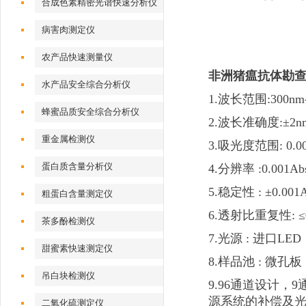
合成色素精密光谱快速分析仪
病害肉测定仪
农产品快速测量仪
非洲猪瘟抗体勘
水产品安全综合分析仪
1.波长范围:300nm-
蜂蜜品质安全综合分析仪
2.波长准确度:±2n
重金属检测仪
3.吸光度范围: 0.00
蛋白质含量分析仪
4.分辨率 :0.001Ab
5.稳定性 : ±0.001A
粗蛋白含量测定仪
6.透射比重复性: ≤
茶多酚检测仪
7.光源 : 进口LED
甜蜜素快速测定仪
8.样品池 : 微孔板
吊白块检测仪
9.96通道设计
源系统的补偿及
二氧化硫测定仪