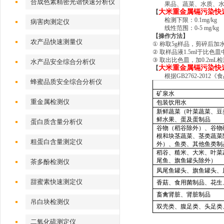
合成色素精密光谱快速分析仪
果品、蔬菜、水质、
大米重金属镉污染快
【
检测下限：
0.1mg/kg
病害肉测定仪
线性范围：
0-5 mg/kg
【操作
方法
】
农产品快速测量仪
①
称取
5g
样品，剪碎后加
②
取样品液
1.5ml
于比色皿
③
取出比色皿，加
0.2mL
检
水产品安全综合分析仪
大米重金属镉污染快
【
根据
GB2762-2012
《食
蜂蜜品质安全综合分析仪
矿泉水
重金属检测仪
包装饮用水
新鲜蔬菜（叶菜蔬菜、豆
鲜水果、蛋及蛋制品
蛋白质含量分析仪
谷物（稻谷除外）、谷物
根和块茎蔬菜、茎类蔬菜
粗蛋白含量测定仪
外）、鱼类、其他鱼类制
稻谷、糙米、大米、叶菜
尾鱼、旗鱼罐头除外）
茶多酚检测仪
凤尾鱼罐头、旗鱼罐头、
甜蜜素快速测定仪
香菇、食用菌制品、花生
畜禽肾脏、肾脏制品
吊白块检测仪
双壳类、腹足类、头足类
二氧化硫测定仪