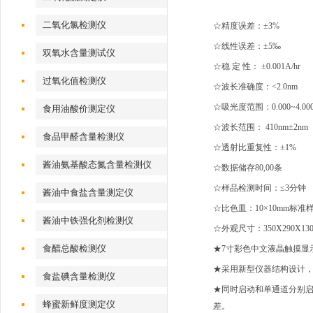
二氧化氯检测仪
☆精度误差：±3%
☆线性误差：±5‰
双氧水含量测试仪
☆稳 定 性： ±0.001A/hr
过氧化值检测仪
☆波长准确度：<2.0nm
☆吸光度范围：0.000~4.00
食用油酸价测定仪
☆波长范围： 410nm±2nm
食品甲醛含量检测仪
☆透射比重复性：±1%
酱油氨基酸态氮含量检测仪
☆数据储存80,00条
☆样品检测时间：≤3分钟
酱油中食盐含量测定仪
☆比色皿：10×10mm标准
酱油中铁强化剂检测仪
☆外观尺寸：350X290X130
食醋总酸检测仪
★7寸彩色中文液晶触摸显
★采用新型仪器结构设计
食盐碘含量检测仪
★同时启动和单通道分别启
蜂蜜新鲜度测定仪
差。