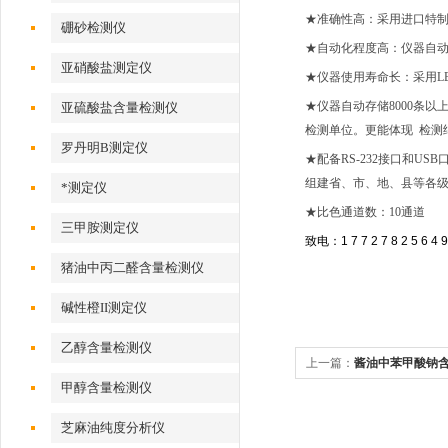
★准确性高：采用进口特制
硼砂检测仪
★自动化程度高：仪器自
亚硝酸盐测定仪
★仪器使用寿命长：采用L
★仪器自动存储8000条
亚硫酸盐含量检测仪
检测单位。更能体现 检测
罗丹明B测定仪
★配备RS-232接口和
组建省、市、地、县等各
*测定仪
★比色通道数：10通道
三甲胺测定仪
致电：1 7 7 2 7 8 2 5 6 4 9
猪油中丙二醛含量检测仪
碱性橙II测定仪
乙醇含量检测仪
上一篇：
酱油中苯甲酸钠
甲醇含量检测仪
芝麻油纯度分析仪