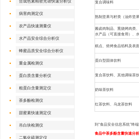
合成色素精密光谱快速分析仪
复合调味料
病害肉测定仪
熟制坚果与籽类（
油炸坚
农产品快速测量仪
酱卤肉制品、熏烧烤肉类
水产品（可直接食用）、
水产品安全综合分析仪
糕点、焙烤食品馅料及表
蜂蜜品质安全综合分析仪
蛋白型固体饮料
重金属检测仪
复合茶饮料、其他调味茶
蛋白质含量分析仪
粗蛋白含量测定仪
奶味茶饮料
茶多酚检测仪
红茶饮料、乌龙茶饮料
甜蜜素快速测定仪
到“食品安全信息系统”终
吊白块检测仪
食品
中茶多酚含量快速分
二氧化硫测定仪