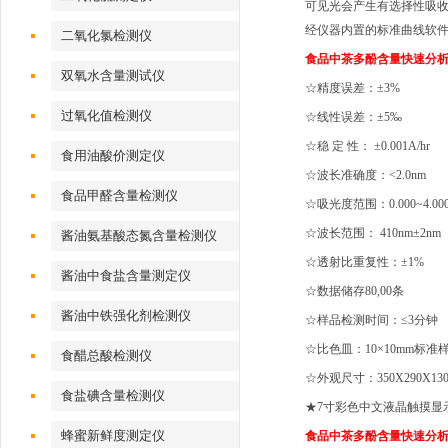
可见光会产生有选择性吸
经仪器内置的标准曲线软
二氧化氯检测仪
食品
中茶多酚含量快速分
双氧水含量测试仪
☆精度误差：±3%
过氧化值检测仪
☆线性误差：±5‰
☆稳 定 性： ±0.001A/hr
食用油酸价测定仪
☆波长准确度：<2.0nm
食品甲醛含量检测仪
☆吸光度范围：0.000~4.00
☆波长范围： 410nm±2nm
酱油氨基酸态氮含量检测仪
☆透射比重复性：±1%
酱油中食盐含量测定仪
☆数据储存80,00条
酱油中铁强化剂检测仪
☆样品检测时间：≤3分钟
☆比色皿：10×10mm标准
食醋总酸检测仪
☆外观尺寸：350X290X130
食盐碘含量检测仪
★7寸彩色中文液晶触摸显
蜂蜜新鲜度测定仪
食品
中茶多酚含量快速分