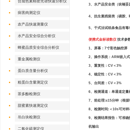
合成色素精密光谱快速分析仪
3、水产品安全类（呋喃妥
病害肉测定仪
4、抗生素残留类（磺胺、
农产品快速测量仪
5、干式法试纸条食品有毒
水产品安全综合分析仪
便携式金标读数仪
技术参
蜂蜜品质安全综合分析仪
1、屏幕：7寸彩色触控屏
2、操作系统：ARM嵌入
重金属检测仪
3、重复性：CV＜3%
蛋白质含量分析仪
4、稳定性：CV＜3%
粗蛋白含量测定仪
5、台间差：CV＜3%
6、检测通道：单通道定量
茶多酚检测仪
7、前处理:≤15分钟（根
甜蜜素快速测定仪
8、检测时间:＜10s可对
吊白块检测仪
9、检测结果报告：可准
机输出
二氧化硫测定仪