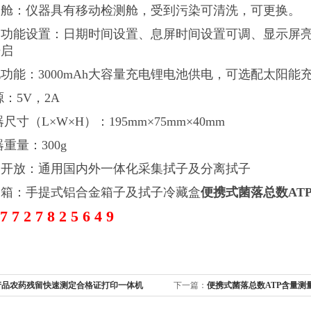
测舱：仪器具有移动检测舱，受到污染可清洗，可更换。
器功能设置：日期时间设置、息屏时间设置可调、显示屏
开启
池功能：3000mAh大容量充电锂电池供电，可选配太阳
源：5V，2A
器尺寸（L×W×H）：195mm×75mm×40mm
器重量：300g
子开放：通用国内外一体化采集拭子及分离拭子
套箱：手提式铝合金箱子及拭子冷藏盒
便携式菌落总数AT
 7 7 2 7 8 2 5 6 4 9
产品农药残留快速测定合格证打印一体机
下一篇：
便携式菌落总数ATP含量测