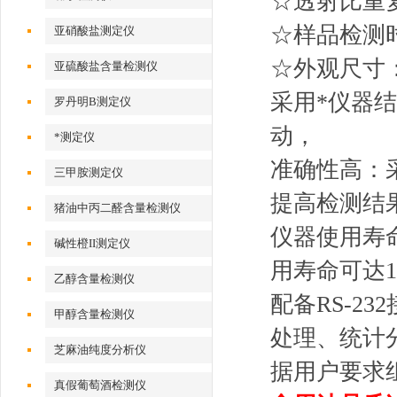
☆透射比重复
☆样品检测
亚硝酸盐测定仪
☆外观尺寸：35
亚硫酸盐含量检测仪
采用*仪器
罗丹明B测定仪
动，
*测定仪
准确性高：
三甲胺测定仪
提高检测结
猪油中丙二醛含量检测仪
仪器使用寿
碱性橙II测定仪
用寿命可达1
乙醇含量检测仪
配备RS-2
甲醇含量检测仪
处理、统计
芝麻油纯度分析仪
据用户要求
真假葡萄酒检测仪