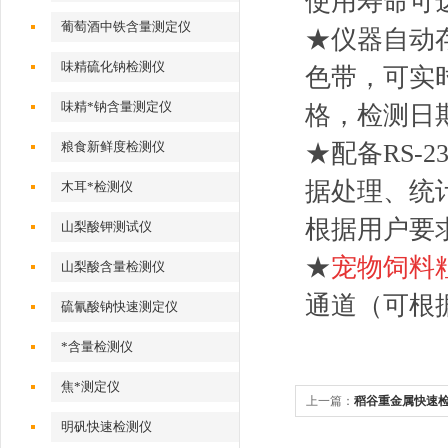
使用寿命可达
葡萄酒中铁含量测定仪
★仪器自动
味精硫化钠检测仪
色带，可实
味精*钠含量测定仪
格，检测日
粮食新鲜度检测仪
★配备RS-
据处理、统
木耳*检测仪
根据用户要
山梨酸钾测试仪
★
宠物饲料
山梨酸含量检测仪
通道（可根
硫氰酸钠快速测定仪
*含量检测仪
焦*测定仪
上一篇：
稻谷重金属快速
明矾快速检测仪