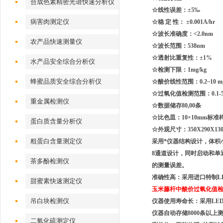
合成色素精密光谱快速分析仪
☆线性误差：±5‰
病害肉测定仪
☆稳 定 性： ±0.001A/hr
☆波长准确度：<2.0nm
农产品快速测量仪
☆波长范围：538nm
☆透射比重复性：±1%
水产品安全综合分析仪
☆检测下限：1mg/kg
蜂蜜品质安全综合分析仪
☆
酸价
线性范围：0.2~10 mg
☆
过氧化值
检测范围：0.
1
-
重金属检测仪
☆数据储存80,00条
☆比色皿：10×10mm标
蛋白质含量分析仪
☆外观尺寸：350X290X130
粗蛋白含量测定仪
采用*仪器结构设计，体积
8通道设计，同时启动和单
茶多酚检测仪
的测量误差。
准确性高：采用进口特制L
甜蜜素快速测定仪
玉米藤杆
中酸价过氧化值
吊白块检测仪
仪器使用寿命长：采用LE
仪器自动存储8000条以
二氧化硫测定仪