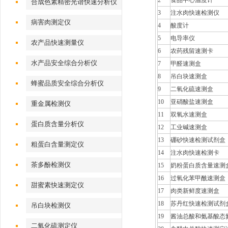
2
食品中心温度计
合成色素精密光谱快速分析仪
3
注水肉快速检测仪
病害肉测定仪
4
酸度计
5
电导率仪
农产品快速测量仪
6
农药残留速测卡
水产品安全综合分析仪
7
甲醛速测盒
8
吊白块速测盒
蜂蜜品质安全综合分析仪
9
二氧化硫速测盒
10
亚硝酸盐速测盒
重金属检测仪
11
双氧水速测盒
蛋白质含量分析仪
12
工业碱速测盒
13
硼砂快速检测试剂盒
粗蛋白含量测定仪
14
注水肉快速检测卡
茶多酚检测仪
15
奶粉蛋白质含量速测
16
过氧化苯甲酰速测盒
甜蜜素快速测定仪
17
肉类新鲜度速测盒
18
苏丹红快速检测试剂
吊白块检测仪
19
酱油总酸和氨基酸态
二氧化硫测定仪