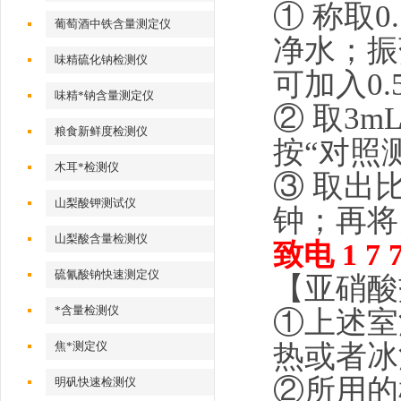
① 称取0
葡萄酒中铁含量测定仪
净水；振
味精硫化钠检测仪
可加入0
味精*钠含量测定仪
② 取3
粮食新鲜度检测仪
按“对照
木耳*检测仪
③ 取出
山梨酸钾测试仪
钟；再将
山梨酸含量检测仪
致电 1 7 7 
硫氰酸钠快速测定仪
【亚硝酸
*含量检测仪
①上述室
热或者冰
焦*测定仪
②所用的
明矾快速检测仪