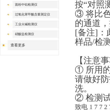
按“对照
面粉中铝检测仪
③ 将比
过氧化苯甲酰含量测定仪
的通道，
工业火碱检测仪
[备注]
硝酸盐检测仪
样品/检
查看更多
【注意事
① 所用
请做好防
洗。
② 检测
致电 1 7 7 2 7