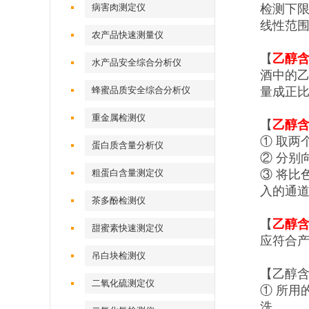
病害肉测定仪
检测下限
线性范围
农产品快速测量仪
【
乙醇
水产品安全综合分析仪
酒中的
蜂蜜品质安全综合分析仪
量成正
重金属检测仪
【
乙醇
① 取两
蛋白质含量分析仪
② 分别
粗蛋白含量测定仪
③ 将比
入的通道
茶多酚检测仪
【
乙醇
甜蜜素快速测定仪
应符合
吊白块检测仪
【乙醇
二氧化硫测定仪
① 所用
洗。