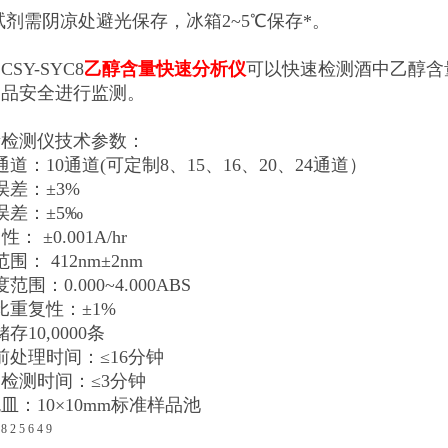
试剂需阴凉处避光保存，冰箱2~5℃保存*。
SY-SYC8
乙醇含量快速分析仪
可以快速检测酒中乙醇含
食品安全进行监测。
量检测仪技术参数：
道：10通道(可定制8、15、16、20、24通道）
误差：±3%
误差：±5‰
性： ±0.001A/hr
围： 412nm±2nm
范围：0.000~4.000ABS
比重复性：±1%
存10,0000条
前处理时间：≤16分钟
品检测时间：≤3分钟
色皿：10×10mm标准样品池
8 2 5 6 4 9