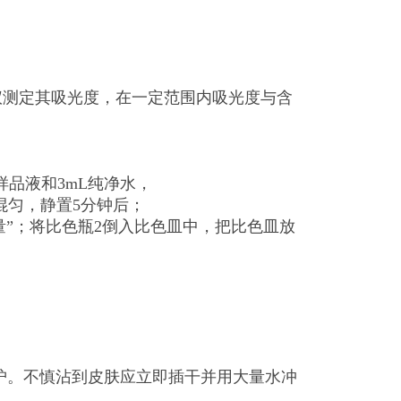
仪测定其吸光度，在一定范围内吸光度与含
样品液和3mL纯净水，
，混匀，静置5分钟后；
量”；将比色瓶2倒入比色皿中，把比色皿放
护。不慎沾到皮肤应立即插干并用大量水冲