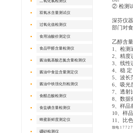
二氧化氯检测仪
② 检测
双氧水含量测试仪
深芬仪器C
过氧化值检测仪
部门对
食用油酸价测定仪
乙醇含
食品甲醛含量检测仪
1、检测通
2、精度
酱油氨基酸态氮含量检测仪
3、线性
4、稳 定 
酱油中食盐含量测定仪
5、波长范
酱油中铁强化剂检测仪
6、吸光度
7、透射
食醋总酸检测仪
8、数据储
9、样品
食盐碘含量检测仪
10、样
蜂蜜新鲜度测定仪
11、比
致电 1 7 7 2 7 
硼砂检测仪