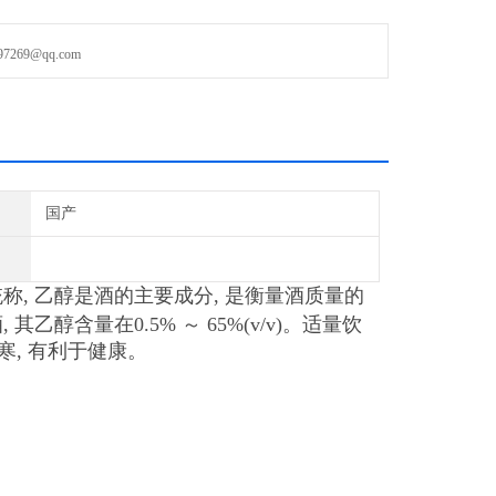
69@qq.com
国产
称, 乙醇是酒的主要成分, 是衡量酒质量的
含量在0.5% ～ 65%(v/v)。适量饮
寒, 有利于健康。