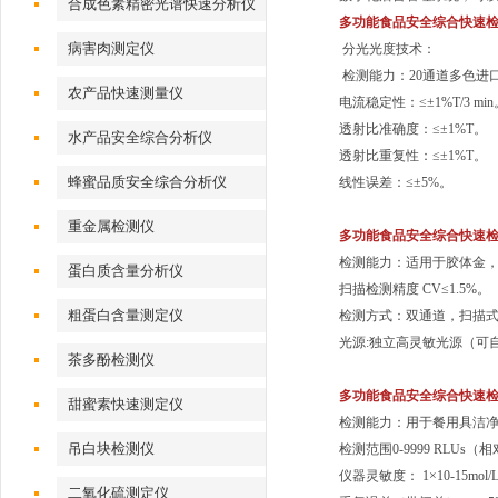
合成色素精密光谱快速分析仪
多功能食品安全综合快速
病害肉测定仪
分光光度技术：
检测能力：20通道多色进
农产品快速测量仪
电流稳定性：≤±1%T/3 min
透射比准确度：≤±1%T。
水产品安全综合分析仪
透射比重复性：≤±1%T。
蜂蜜品质安全综合分析仪
线性误差：≤±5%。
重金属检测仪
多功能食品安全综合快速
检测能力：适用于胶体金
蛋白质含量分析仪
扫描检测精度 CV≤1.5%。
粗蛋白含量测定仪
检测方式：双通道，扫描
光源:独立高灵敏光源（可
茶多酚检测仪
多功能食品安全综合快速
甜蜜素快速测定仪
检测能力：用于餐用具洁
吊白块检测仪
检测范围0-9999 RLUs
仪器灵敏度： 1×10-15mol/
二氧化硫测定仪