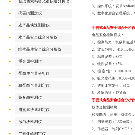
合成色素精密光谱快速分析仪
3、操作系统：安卓Androi
病害肉测定仪
4、数字化后台管理系统，
农产品快速测量仪
手提式食品安全综合分析
食品安全检测模块：
水产品安全综合分析仪
1、检测能力：机磷和氨基
蜂蜜品质安全综合分析仪
2、波长范围： 410nm.460n
3、精度误差：±3%
重金属检测仪
4、线性误差：±5‰
5、稳 定 性： ±0.001A/hr
蛋白质含量分析仪
6、吸光度范围：0.000~4.0
粗蛋白含量测定仪
7、透射比重复性：±1%
8、检测通道：12通道
茶多酚检测仪
手提式食品安全综合分析
胶体金检测模块：
甜蜜素快速测定仪
检测能力：适用于胶体金
吊白块检测仪
1、测量光源：LED光源；
2、传感器：阵列CMOS；
二氧化硫测定仪