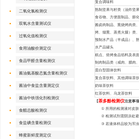
复合调味料
熟制坚果与籽类（油炸坚
二氧化氯检测仪
食谷物、方便面制品、膨
双氧水含量测试仪
酱卤肉制品、熏烧烤肉类
烤、烟熏、蒸煮火腿）类
过氧化值检测仪
预制水产品（半成品）、
水产品罐头
食用油酸价测定仪
糕点、焙烤食品馅料及表
食品甲醛含量检测仪
制肉制品类（咸肉、腊肉
蛋白型固体饮料
酱油氨基酸态氮含量检测仪
复合茶饮料、其他调味茶
酱油中食盐含量测定仪
奶味茶饮料
红茶饮料、乌龙茶饮料
酱油中铁强化剂检测仪
茶多酚检测仪
【
注意事
①
所用的检测液对皮肤
食醋总酸检测仪
②
检测试剂需阴凉处避
食盐碘含量检测仪
③
若液体样品较为浑浊
蜂蜜新鲜度测定仪