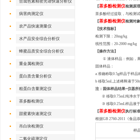
合成色素精密光谱快速分析仪
茶多酚检测仪
【
检测原
病害肉测定仪
茶多酚经过提取，与检测试
茶多酚检测仪
【
检测对
农产品快速测量仪
【技术指标】
检测下限：20mg/kg
水产品安全综合分析仪
线性范围：20-2000 mg/kg
蜂蜜品质安全综合分析仪
【操作
方法
】
①
液体样品：例如，
重金属检测仪
固体样品：
a 准确称取0.5g样品于
样品
蛋白质含量分析仪
b 移取5mL上述稀释液于50
粗蛋白含量测定仪
注：固体样品结果=仪器所得
②
移取0.75mL纯净水
茶多酚检测仪
③
移取0.25mL样品液
茶多酚检测仪
【
执行
标
甜蜜素快速测定仪
根据GB 2760-2011
吊白块检测仪
样
二氧化硫测定仪