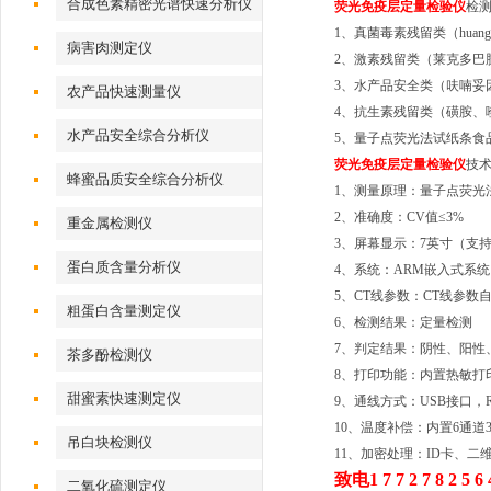
合成色素精密光谱快速分析仪
荧光免疫层定量检验仪
检
1、真菌毒素残留类（hua
病害肉测定仪
2、激素残留类（莱克多巴
3、水产品安全类（呋喃妥
农产品快速测量仪
4、抗生素残留类（磺胺、
水产品安全综合分析仪
5、量子点荧光法试纸条食
荧光免疫层定量检验仪
技
蜂蜜品质安全综合分析仪
1、测量原理：量子点荧光
2、准确度：CV值≤3%
重金属检测仪
3、屏幕显示：7英寸（支持
蛋白质含量分析仪
4、系统：ARM嵌入式系
5、CT线参数：CT线参数
粗蛋白含量测定仪
6、检测结果：定量检测
7、判定结果：阴性、阳性
茶多酚检测仪
8、打印功能：内置热敏打
甜蜜素快速测定仪
9、通线方式：USB接口，
10、温度补偿：内置6通道
吊白块检测仪
11、加密处理：ID卡、二
致电1 7 7 2 7 8 2 5 
二氧化硫测定仪