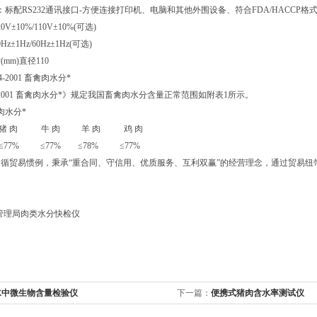
：标配RS232通讯接口-方便连接打印机、电脑和其他外围设备、符合FDA/HACCP格
V±10%/110V±10%(可选)
z±1Hz/60Hz±1Hz(可选)
mm)直径110
4-2001 畜禽肉水分*
94-2001 畜禽肉水分*》规定我国畜禽肉水分含量正常范围如附表1所示。
肉水分*
猪 肉 牛 肉 羊 肉 鸡 肉
77% ≤77% ≤78% ≤77%
循贸易惯例，秉承“重合同、守信用、优质服务、互利双赢”的经营理念，通过贸易
水中微生物含量检验仪
下一篇：
便携式猪肉含水率测试仪