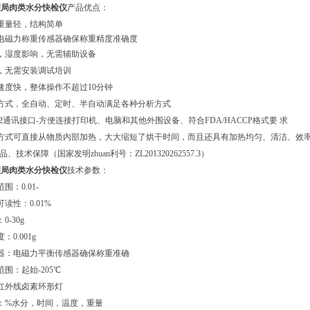
理局肉类水分
快检
仪
产品优点：
重量轻，结构简单
电磁力称重传感器确保称重精度准确度
，湿度影响，无需辅助设备
，无需安装调试培训
速度快，整体操作不超过10分钟
方式，全自动、定时、半自动满足各种分析方式
232通讯接口-方便连接打印机、电脑和其他外围设备、符合FDA/HACCP格式要 求
热方式可直接从物质内部加热，大大缩短了烘干时间，而且还具有加热均匀、清洁、效
产品、技术保障（国家发明zhuan利号：ZL201320262557.3）
理局肉类水分
快检
仪
技术参数：
围：0.01-
读性：0.01%
-30g
0.001g
器：电磁力平衡传感器确保称重准确
围：起始-205℃
红外线卤素环形灯
：%水分，时间，温度，重量