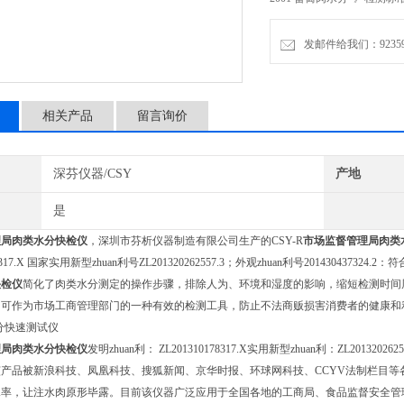
发邮件给我们：9235972
相关产品
留言询价
深芬仪器/CSY
产地
是
理局肉类水分快检仪
，深圳市芬析仪器制造有限公司生产的CSY-R
市场监督管理局肉类
78317.X 国家实用新型zhuan利号ZL201320262557.3；外观zhuan利号20143043732
快检
仪
简化了肉类水分测定的操作步骤，排除人为、环境和湿度的影响，缩短检测时间
。可作为市场工商管理部门的一种有效的检测工具，防止不法商贩损害消费者的健康和
理局肉类水分
快检
仪
发明zhuan利： ZL201310178317.X实用新型zhuan利：ZL2013202625
79；该产品被新浪科技、凤凰科技、搜狐新闻、京华时报、环球网科技、CCYV法制栏目
水率，让注水肉原形毕露。目前该仪器广泛应用于全国各地的工商局、食品监督安全管