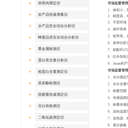
病害肉测定仪
市场监督管
1、体积小，
农产品快速测量仪
2、精度高，
3、不受环境
水产品安全综合分析仪
4、操作简单
5、效率高、
蜂蜜品质安全综合分析仪
6、多种分析
重金属检测仪
7、标配RS
8、红外加
蛋白质含量分析仪
9、zhuan利
市场监督管
粗蛋白含量测定仪
1、水分测定范
茶多酚检测仪
2、水分含量可
3、称重范围：0
甜蜜素快速测定仪
4、传感器精度：
5、称重传感
吊白块检测仪
6、加热温度范
二氧化硫测定仪
7、加热源：
8、显示参数