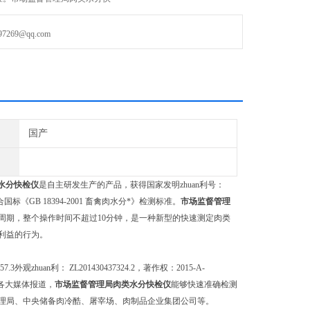
69@qq.com
国产
水分
快检
仪
是自主研发生产的产品，获得国家发明zhuan利号：
4.2：符合国标《GB 18394-2001 畜禽肉水分*》检测标准。
市场监督管理
周期，整个操作时间不超过10分钟，是一种新型的快速测定肉类
利益的行为。
57.3外观zhuan利： ZL201430437324.2，著作权：2015-A-
等各大媒体报道，
市场监督管理局肉类水分
快检
仪
能够快速准确检测
理局、中央储备肉冷酷、屠宰场、肉制品企业集团公司等。