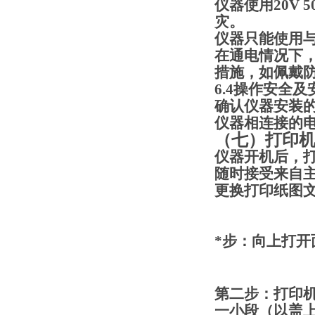
仪器使用20V 
灾。
仪器只能使用
在通电情况下
措施，如佩戴
6.4
操作安全及
确认仪器安装
仪器相连接的
（
七
）
打印
仪器开机后，
随时接受来自
更换打印纸
图
*步：
向上
打开
第二步：
打印
一小段（以盖