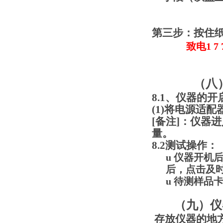
第三步：
按住
致电1 7 7 
（八
8
.
1、仪器的开
(1)将电源适
[备注]：仪器
量。
8.2测试操作：
u
仪器开机
后，点击及
u
待测样品
（九）
仪
存放仪器的地