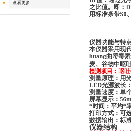
Dr值：通过光学
查看更多
之比值。即：
D
用标准条带S0
仪器功能与特
本仪器采用现
huang曲霉毒
麦、谷物中呕
检测项目：呕吐
测量原理：用
LED光源波长：4
测量速度：单个
屏幕显示：56mm
*时间：平均*率
打印方式：可
数据输出：标准R
仪器结构