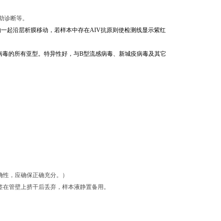
助诊断等
。
一起沿层析膜移动，若样本中存在AIV抗原则使检测线显示紫红
病毒的所有亚型。特异性好，与B型流感病毒、新城疫病毒及其它
正确性，应确保正确充分。）
签在管壁上挤干后丢弃，样本液静置备用。