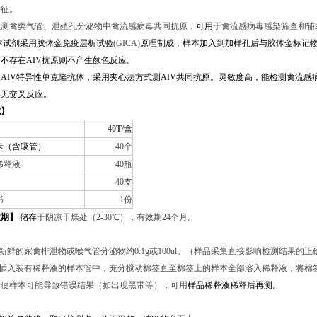
特征
。
检测
禽类
气管、泄殖孔分泌物
中禽流感病毒共同抗原，
可用于
禽流感
病毒感染筛查和辅
本试剂采用胶体金免疫层析试验
(GICA)
原理制成
，
样本加入到加样孔后与胶体金标记物
不存在AIV抗原则不产生颜色反应。
IV特异性单克隆抗体，采用夹心法方式测AIV共同抗原。灵敏度高，能检测禽流感
毒无交叉反应。
成】
40T/盒
卡（含吸管）
40个
稀释液
40瓶
40支
书
1份
效期】
储存
于阴凉干燥处（2-30℃），有效期24个月。
】
取新鲜的家禽排泄物或喉气管分泌物约0.1g或100ul。（样品采集直接影响检测结果的
签插入装有稀释液的样本管中，充分搅动棉签直至棉签上的样本全部溶入稀释液，将棉
粪便样本可能导致错误结果（如出现黑带等），可用
样品稀释液稀释后再测
。
】