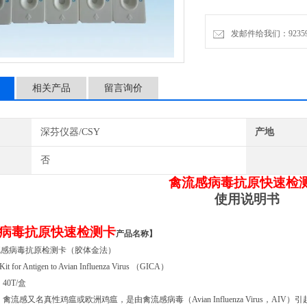
发邮件给我们：9235972
【禽流感病毒抗原快速检测
通用名：禽流感病毒抗原检
相关产品
留言询价
英文名：Test Kit for Antigen t
深芬仪器/CSY
产地
否
禽流感病毒抗原快速检
使用说明书
病毒抗原快速检测卡
产品名称】
流感病毒抗原检测卡（胶体金法）
t for A
ntigen
to
Avian
I
nfluenza
Virus （GICA）
】
40T/盒
】
禽流感又名真性鸡瘟或欧洲鸡瘟，
是由
禽流感
病毒（
Avian
I
nfluenza
Virus，AIV）
引