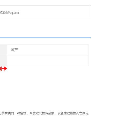
69@qq.com
卡产品名称】
测卡（胶体金法）
o Avian Influenza Virus （GICA）
国产
测卡
起的禽类的一种急性、高度致死性传染病，以急性败血性死亡到无