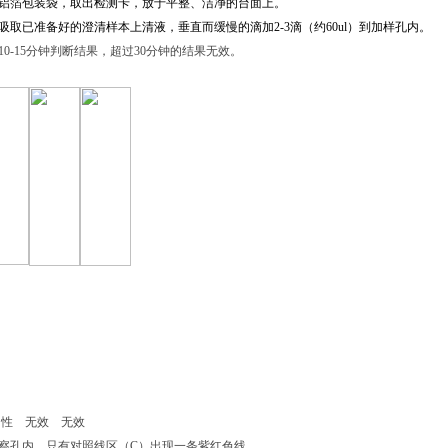
卡铝箔包装袋，取出检测卡，放于平整、洁净的台面上。
吸取已准备好的澄清样本上清液，
垂直而缓慢的滴加2-3滴（约60ul）到加样孔内。
10-15分钟判断结果，超过30分钟的结果无效。
】
 无效 无效
察孔内，
只有对照线区（C）出现一条紫红色线。