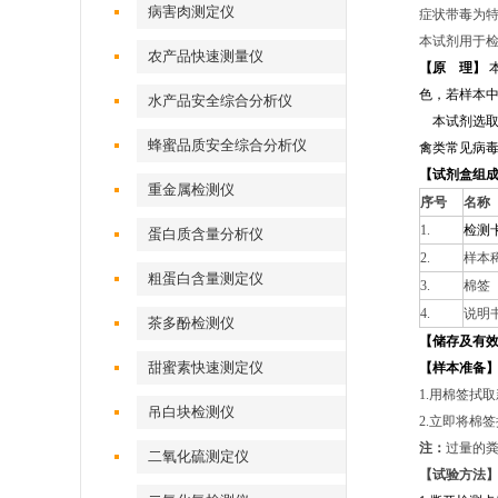
病害肉测定仪
症状带毒为
本试剂用于
农产品快速测量仪
【
原 理】
色，若样本中
水产品安全综合分析仪
本试剂选取A
蜂蜜品质安全综合分析仪
禽类常见病
【
试剂盒组
重金属检测仪
序号
名称
1.
检测
蛋白质含量分析仪
2.
样本
粗蛋白含量测定仪
3.
棉签
4.
说明
茶多酚检测仪
【
储存及有
甜蜜素快速测定仪
【
样本准备
1.用棉签拭
吊白块检测仪
2.立即将棉
注：
过量的
二氧化硫测定仪
【
试验方法