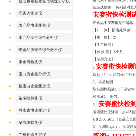
蜜为人工合成甜味剂， 经
合成色素精密光谱快速分析仪
统造成危害， 特别是对老
病害肉测定仪
安赛蜜快检测
断食品中安赛蜜是否超标
农产品快速测量仪
【贮 藏】 阴暗处保存
水产品安全综合分析仪
【规 格】 次
【生产日期】
蜂蜜品质安全综合分析仪
【有 效 期】 6个月。
【使用方法】
重金属检测仪
安赛蜜快检测
1.
蛋白质含量分析仪
取1g（1ml）均匀样品于
2、样品检测
粗蛋白含量测定仪
取待测样品液1ml于试管中
检测液C，摇匀。
茶多酚检测仪
安赛蜜快检
3、
甜蜜素快速测定仪
若溶液比原滤液（加试剂
GB 2760-2011
《食品安全国
吊白块检测仪
定（≤300mg/L）。沉
咨询q 31227524
二氧化硫测定仪