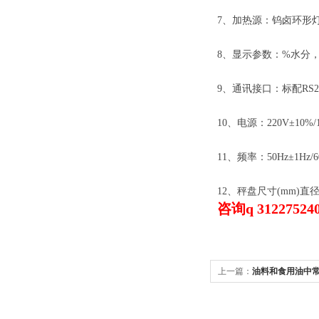
7、加热源：钨卤环形
8、显示参数：%水分
9、通讯接口：标配RS
10、电源：220V±10%/1
11、频率：50Hz±1Hz/6
12、秤盘尺寸(mm)直径
咨询q 312275240
上一篇：
油料和食用油中