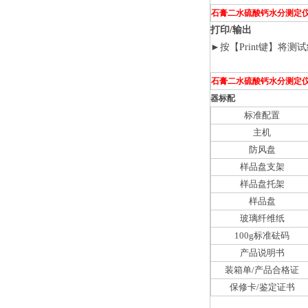
石膏二水硫酸钙水分测定
打印/输出
►
按【Print键】将
石膏二水硫酸钙水分测定
器标配
标准配置
主机
防风盘
样品盘支架
样品盘托架
样品盘
玻璃纤维纸
100g标准砝码
产品说明书
装箱单/产品合格证
保修卡/鉴定证书