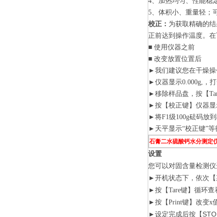
4、加热均匀、性能稳
5、体积小、重量轻；
校正：
为获取精确的结
正前达到操作温度。在
■
使用仪器之前
■
改变放置位置后
►
我们建议您在干燥操
►
仪器显示0.000g,
►
移除样品盘，按【Tar
►
按【校正键】仪器显示“
►
将F1级100g砝码
►
天平显示“校正键”等待
石膏二水硫酸钙水分测定
设置
您可以对固含量检测仪
►
开机状态下，依次【菜单
►
按【Tare键】循环
►
按【Print键】改变x
►
STO
设定完成后按【